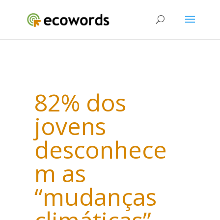
82% dos
jovens
desconhece
m as
“mudanças