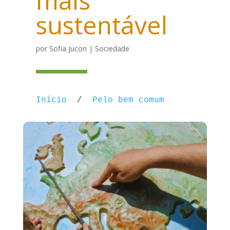
mais
sustentável
por
Sofia Jucon
|
Sociedade
Início
/
Pelo bem comum