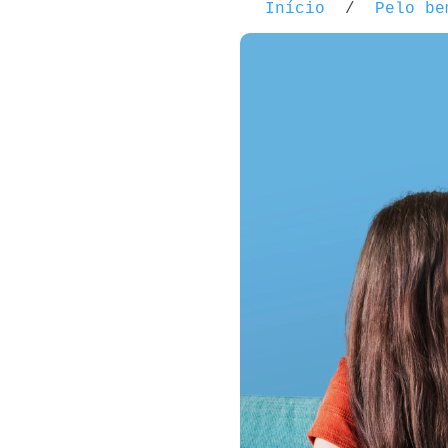
Início
/
Pelo be