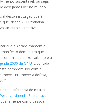
lvimento sustentável, ou seja,
que desejamos ver no mundo.
al desta instituição que é
 e que, desde 2011 trabalha
olvimento sustentável.
orçar que a Abraps mantém o
te manifesto demonstra que
a economia de baixo carbono e a
genda 2030 da ONU
. E convida
em este compromisso com a
os move: “Promover a defesa,
el”.
ue nos diferencia de muitas
 Desenvolvimento Sustentável
artidariamente como pessoa