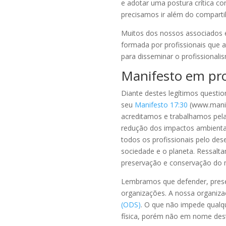
e adotar uma postura crítica co
precisamos ir além do compart
Muitos dos nossos associados e
formada por profissionais que 
para disseminar o profissiona
Manifesto em pro
Diante destes legítimos questi
seu
Manifesto 17:30
(www.manif
acreditamos e trabalhamos pela
redução dos impactos ambienta
todos os profissionais pelo de
sociedade e o planeta. Ressalt
preservação e conservação do 
Lembramos que defender, preser
organizações. A nossa organizaç
(ODS)
. O que não impede qualq
física, porém não em nome des