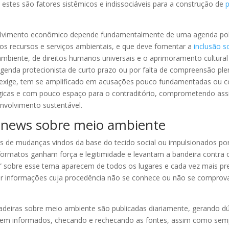
 estes são fatores sistêmicos e indissociáveis para a construção de
p
vimento econômico depende fundamentalmente de uma agenda polític
s recursos e serviços ambientais, e que deve fomentar a
inclusão so
biente, de direitos humanos universais e o aprimoramento cultural e
enda protecionista de curto prazo ou por falta de compreensão ple
 exige, tem se amplificado em acusações pouco fundamentadas ou c
ológicas e com pouco espaço para o contraditório, comprometendo a
envolvimento sustentável.
 news sobre meio ambiente
e mudanças vindos da base do tecido social ou impulsionados po
 formatos ganham força e legitimidade e levantam a bandeira contra
” sobre esse tema aparecem de todos os lugares e cada vez mais pr
inar informações cuja procedência não se conhece ou não se compro
adeiras sobre meio ambiente são publicadas diariamente, gerando dúv
bem informados, checando e rechecando as fontes, assim como sem