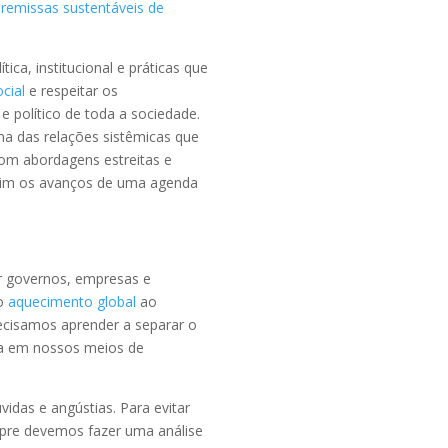
remissas sustentáveis de
a, institucional e práticas que
cial
e respeitar os
 político de toda a sociedade.
na das relações sistêmicas que
om abordagens estreitas e
ssim os avanços de uma agenda
r governos, empresas e
 o
aquecimento global
ao
ecisamos aprender a separar o
va em nossos meios de
idas e angústias. Para evitar
pre devemos fazer uma análise