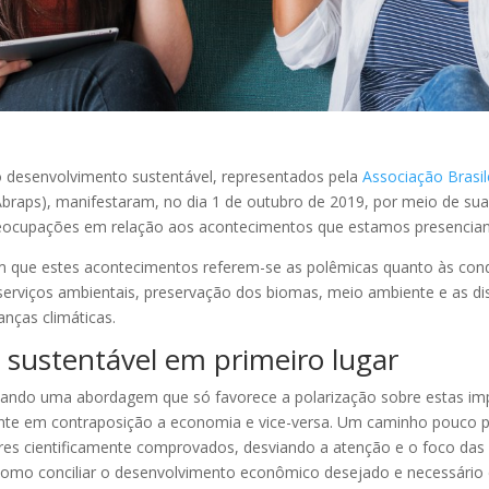
o desenvolvimento sustentável, representados pela
Associação Brasil
braps), manifestaram, no dia 1 de outubro de 2019, por meio de sua 
preocupações em relação aos acontecimentos que estamos presencia
am que estes acontecimentos referem-se as polêmicas quanto às condi
 serviços ambientais, preservação dos biomas, meio ambiente e as di
anças climáticas.
sustentável em primeiro lugar
ciando uma abordagem que só favorece a polarização sobre estas im
te em contraposição a economia e vice-versa. Um caminho pouco pro
ores cientificamente comprovados, desviando a atenção e o foco das
como conciliar o desenvolvimento econômico desejado e necessário 