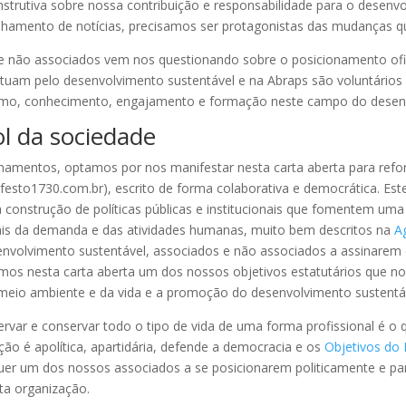
nstrutiva sobre nossa contribuição e responsabilidade para o desenvo
ilhamento de notícias, precisamos ser protagonistas das mudanças 
 não associados vem nos questionando sobre o posicionamento ofici
atuam pelo desenvolvimento sustentável e na Abraps são voluntários
lismo, conhecimento, engajamento e formação neste campo do desenv
l da sociedade
onamentos, optamos por nos manifestar nesta carta aberta para ref
esto1730.com.br), escrito de forma colaborativa e democrática. Es
 construção de políticas públicas e institucionais que fomentem um
is da demanda e das atividades humanas, muito bem descritos na
A
senvolvimento sustentável, associados e não associados a assinar
amos nesta carta aberta um dos nossos objetivos estatutários que n
meio ambiente e da vida e a promoção do desenvolvimento sustentáv
var e conservar todo o tipo de vida de uma forma profissional é o q
ão é apolítica, apartidária, defende a democracia e os
Objetivos do
uer um dos nossos associados a se posicionarem politicamente e p
ta organização.