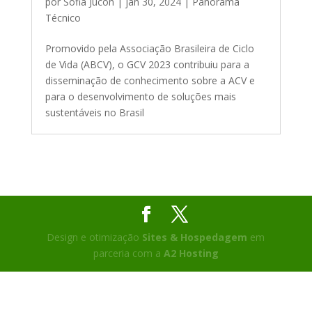
por
Sofia Jucon
|
jan 30, 2024
|
Panorama
Técnico
Promovido pela Associação Brasileira de Ciclo
de Vida (ABCV), o GCV 2023 contribuiu para a
disseminação de conhecimento sobre a ACV e
para o desenvolvimento de soluções mais
sustentáveis no Brasil
Design e otimização
Sites & Hospedagem
em
parceria com a
A2 Hosting