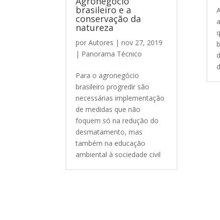
Agronegócio
brasileiro e a
A
conservação da
a
natureza
q
por
Autores
|
nov 27, 2019
b
|
Panorama Técnico
d
d
Para o agronegócio
brasileiro progredir são
necessárias implementação
de medidas que não
foquem só na redução do
desmatamento, mas
também na educação
ambiental à sociedade civil