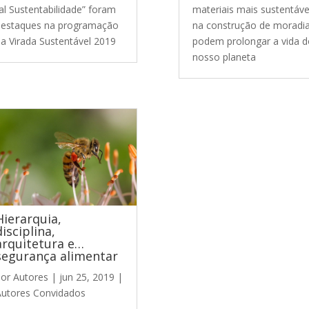
al Sustentabilidade” foram
materiais mais sustentáve
estaques na programação
na construção de moradi
a Virada Sustentável 2019
podem prolongar a vida d
nosso planeta
Hierarquia,
disciplina,
arquitetura e…
segurança alimentar
por
Autores
|
jun 25, 2019
|
utores Convidados